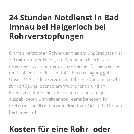
24 Stunden Notdienst in Bad
Imnau bei Haigerloch bei
Rohrverstopfungen
Oftmals verstopfen Rohre wenn es am ungünstigsten ist
z.B mitten in der Nacht, am Wochenende oder an
Feiertagen. Wir sind der richtige Partner für Sie wenn es
um Probleme im Bereich Rohr -Kanalreinigung geht.
Unser 24 Stunden Service steht Ihnen rund um die Uhr
zur verfügung, ebenso am Wochenende und an
Feiertagen. Rufen Sie uns einfach an, unsere gut
ausgebildeten Umweltservice-Teams beheben ihr
Problem schnell und unkompliziert vor Ort in Bad Imnau
bei Haigerloch.
Kosten für eine Rohr- oder