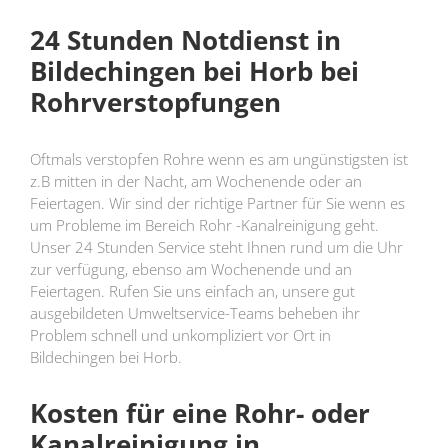
24 Stunden Notdienst in
Bildechingen bei Horb bei
Rohrverstopfungen
Oftmals verstopfen Rohre wenn es am ungünstigsten ist
z.B mitten in der Nacht, am Wochenende oder an
Feiertagen. Wir sind der richtige Partner für Sie wenn es
um Probleme im Bereich Rohr -Kanalreinigung geht.
Unser 24 Stunden Service steht Ihnen rund um die Uhr
zur verfügung, ebenso am Wochenende und an
Feiertagen. Rufen Sie uns einfach an, unsere gut
ausgebildeten Umweltservice-Teams beheben ihr
Problem schnell und unkompliziert vor Ort in
Bildechingen bei Horb.
Kosten für eine Rohr- oder
Kanalreinigung in