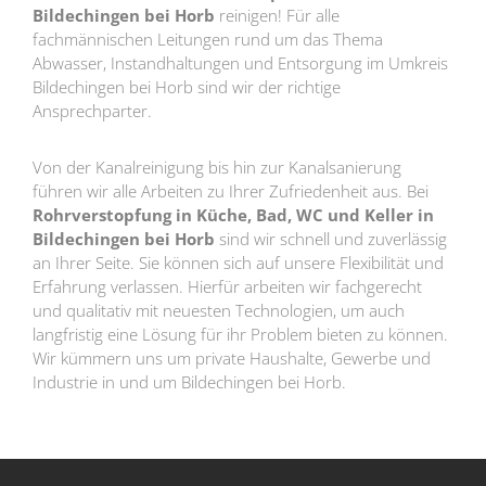
Bildechingen bei Horb
reinigen! Für alle
fachmännischen Leitungen rund um das Thema
Abwasser, Instandhaltungen und Entsorgung im Umkreis
Bildechingen bei Horb sind wir der richtige
Ansprechparter.
Von der Kanalreinigung bis hin zur Kanalsanierung
führen wir alle Arbeiten zu Ihrer Zufriedenheit aus. Bei
Rohrverstopfung in Küche, Bad, WC und Keller in
Bildechingen bei Horb
sind wir schnell und zuverlässig
an Ihrer Seite. Sie können sich auf unsere Flexibilität und
Erfahrung verlassen. Hierfür arbeiten wir fachgerecht
und qualitativ mit neuesten Technologien, um auch
langfristig eine Lösung für ihr Problem bieten zu können.
Wir kümmern uns um private Haushalte, Gewerbe und
Industrie in und um Bildechingen bei Horb.