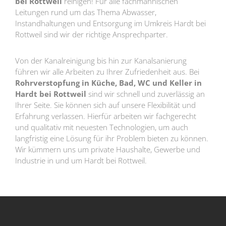
bei Rottweil
reinigen! Für alle fachmännischen
Leitungen rund um das Thema Abwasser,
Instandhaltungen und Entsorgung im Umkreis Hardt bei
Rottweil sind wir der richtige Ansprechparter.
Von der Kanalreinigung bis hin zur Kanalsanierung
führen wir alle Arbeiten zu Ihrer Zufriedenheit aus. Bei
Rohrverstopfung in Küche, Bad, WC und Keller in
Hardt bei Rottweil
sind wir schnell und zuverlässig an
Ihrer Seite. Sie können sich auf unsere Flexibilität und
Erfahrung verlassen. Hierfür arbeiten wir fachgerecht
und qualitativ mit neuesten Technologien, um auch
langfristig eine Lösung für ihr Problem bieten zu können.
Wir kümmern uns um private Haushalte, Gewerbe und
Industrie in und um Hardt bei Rottweil.