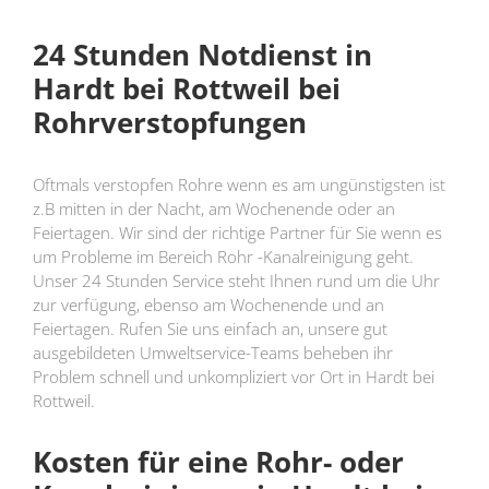
24 Stunden Notdienst in
Hardt bei Rottweil bei
Rohrverstopfungen
Oftmals verstopfen Rohre wenn es am ungünstigsten ist
z.B mitten in der Nacht, am Wochenende oder an
Feiertagen. Wir sind der richtige Partner für Sie wenn es
um Probleme im Bereich Rohr -Kanalreinigung geht.
Unser 24 Stunden Service steht Ihnen rund um die Uhr
zur verfügung, ebenso am Wochenende und an
Feiertagen. Rufen Sie uns einfach an, unsere gut
ausgebildeten Umweltservice-Teams beheben ihr
Problem schnell und unkompliziert vor Ort in Hardt bei
Rottweil.
Kosten für eine Rohr- oder